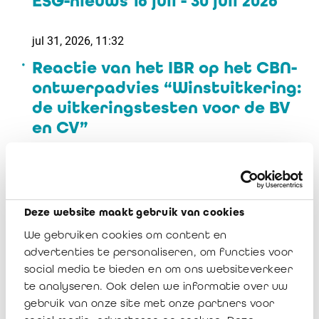
ESG-nieuws 16 juli - 30 juli 2026
jul 31, 2026, 11:32
Reactie van het IBR op het CBN-
ontwerpadvies “Winstuitkering:
de uitkeringstesten voor de BV
en CV”
jul 30, 2026, 16:17
Reactie van het IBR op het CBN-
ontwerpadvies “Verbruiklening”
Deze website maakt gebruik van cookies
We gebruiken cookies om content en
advertenties te personaliseren, om functies voor
jul 30, 2026, 16:12
social media te bieden en om ons websiteverkeer
Wanneer een inbreng in geld er
te analyseren. Ook delen we informatie over uw
geen is. Fictieve
gebruik van onze site met onze partners voor