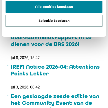
Alle cookies toestaan
ESG-nieuws - 1 - 15 juli 2026
Selectie toestaan
jul 15, 2026, 15:12
Nog twee weken om uw
duurzaamheidsrapport in te
dienen voor de BAS 2026!
jul 8, 2026, 15:42
IREFI Notice 2026-04: Attentions
Points Letter
jul 3, 2026, 08:42
Een geslaagde zesde editie van
het Community Event van de