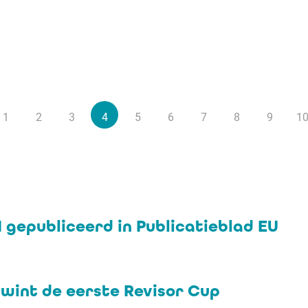
1
2
3
4
5
6
7
8
9
1
I gepubliceerd in Publicatieblad EU
 wint de eerste Revisor Cup