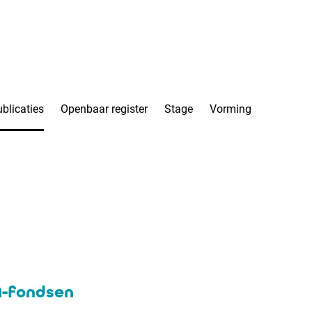
blicaties
Openbaar register
Stage
Vorming
A-fondsen