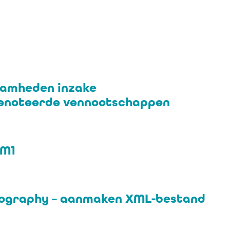
aamheden inzake
genoteerde vennootschappen
QM1
artography – aanmaken XML-bestand