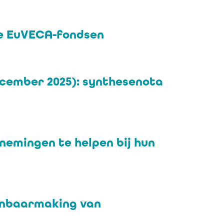
he EuVECA-fondsen
ecember 2025): synthesenota
nemingen te helpen bij hun
enbaarmaking van