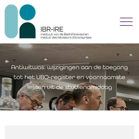
Toggl
Antiwitwas: wijzigingen aan de toegang
tot het UBO-register en voornaamste
lessen uit de studienamiddag