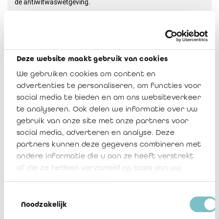
de antiwitwaswetgeving.
De namiddag begon met een presentatie van Ann De Roeck,
secretaris-generaal van het College, over de meest
voorkomende AML-gebreken. De vier belangrijkste fasen van
een goed anti-witwasbeheer zijn de volgende:
Deze website maakt gebruik van cookies
We gebruiken cookies om content en
Organisatie van het kantoor en implementatie van
advertenties te personaliseren, om functies voor
procedures;
social media te bieden en om ons websiteverkeer
Know your client of identificatie van de cliënt, de
te analyseren. Ook delen we informatie over uw
gemachtigde vertegenwoordiger en de uiteindelijke
gebruik van onze site met onze partners voor
begunstigde EN verificatie van hun identiteit;
social media, adverteren en analyse. Deze
Individuele beoordeling van de risico's van de cliënt en in
partners kunnen deze gegevens combineren met
het bijzonder in het geval van politiek prominente
andere informatie die u aan ze heeft verstrekt
personen;
of die ze hebben verzameld op basis van uw
Het waakzaamheidsniveau aanpassen aan de resultaten
gebruik van hun services.
van de vorige stappen.
Toestemmingsselectie
Noodzakelijk
Olivier de Bonhome en Wim Rutsaert gaven vervolgens een