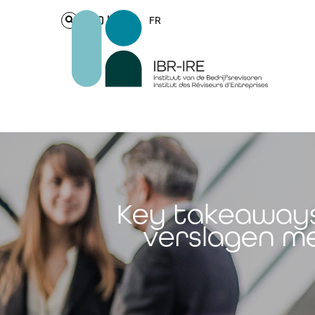
Login
FR
Key takeaways:
verslagen m