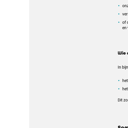
onz
ver
of 
en 
Wie 
In bij
het
he
Dit z
Sam