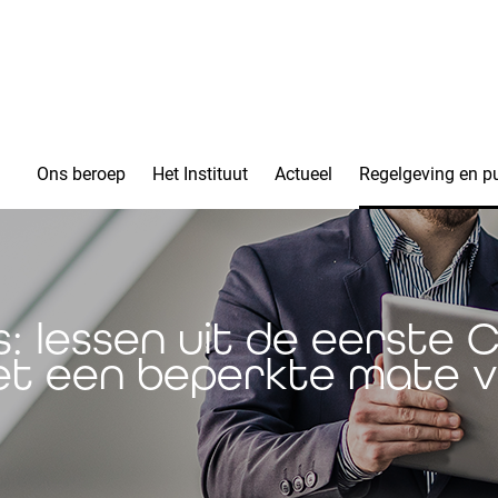
Ons beroep
Het Instituut
Actueel
Regelgeving en pu
 lessen uit de eerste 
et een beperkte mate v