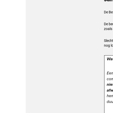
De Be
De be
zoals
Slech
nog l