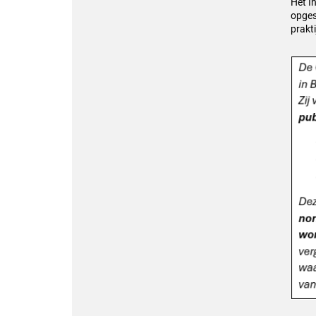
Het I
opges
prakt