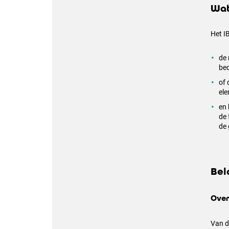
Wat
Het IB
de 
bed
of 
ele
en 
de 
de 
Bel
Over
Van d