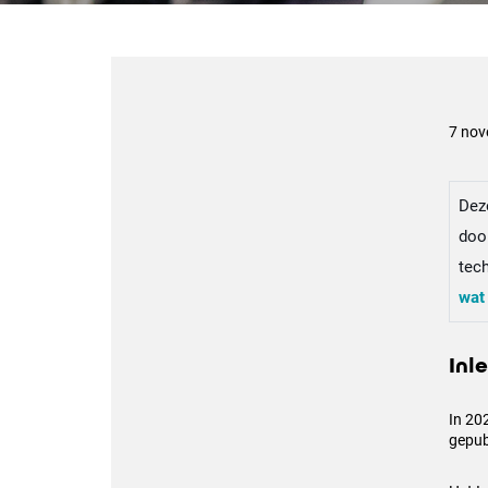
7 nov
Dez
door
tech
wat
Inl
In 20
gepub