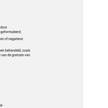
 door
n geformuleerd;
den of negatieve
ben behandeld, zoals
g van de grenzen van
et-