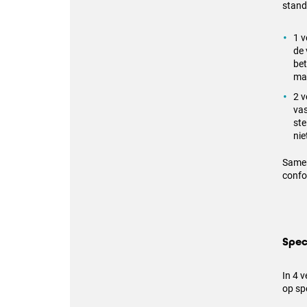
stand
1 v
de 
bet
mat
2 v
vas
ste
ni
Samen
confo
Spec
In 4 
op sp