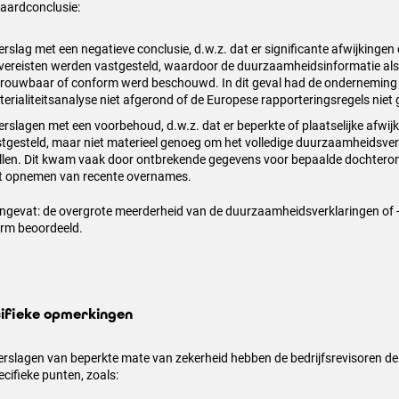
aardconclusie:
erslag met een negatieve conclusie, d.w.z. dat er significante afwijkingen 
vereisten werden vastgesteld, waardoor de duurzaamheidsinformatie als 
rouwbaar of conform werd beschouwd. In dit geval had de onderneming
erialiteitsanalyse niet afgerond of de Europese rapporteringsregels niet 
erslagen met een voorbehoud, d.w.z. dat er beperkte of plaatselijke afwi
tgesteld, maar niet materieel genoeg om het volledige duurzaamheidsvers
llen. Dit kwam vaak door ontbrekende gegevens voor bepaalde dochtero
et opnemen van recente overnames.
gevat: de overgrote meerderheid van de duurzaamheidsverklaringen of -
rm beoordeeld.
ifieke opmerkingen
verslagen van beperkte mate van zekerheid hebben de bedrijfsrevisoren d
ecifieke punten, zoals: