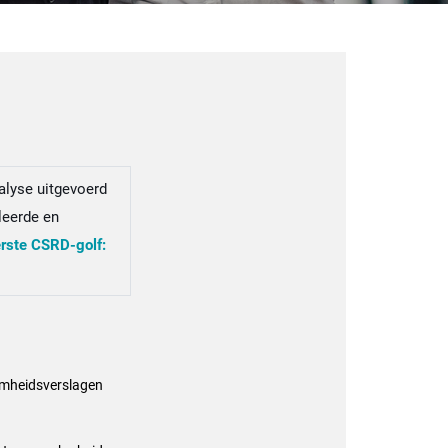
alyse uitgevoerd
lleerde en
erste CSRD-golf:
amheidsverslagen