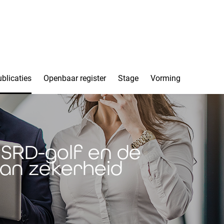
blicaties
Openbaar register
Stage
Vorming
CSRD-golf en de
an zekerheid