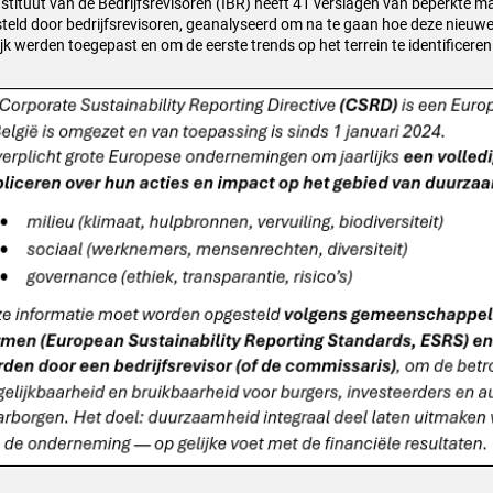
nstituut van de Bedrijfsrevisoren (IBR) heeft 41 verslagen van beperkte m
teld door bedrijfsrevisoren, geanalyseerd om na te gaan hoe deze nieuwe 
ijk werden toegepast en om de eerste trends op het terrein te identificeren