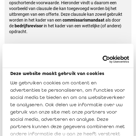
opschortende voorwaarde. Hieronder
vindt u daarom een
voorbeeld van clausule die kan toegevoegd worden bij het
uitbrengen van een offerte.
Deze clausule kan zowel gebruikt
worden in het kader van een
commissarismandaat
als door
de
bedrijfsrevisor
in het kader van een wettelijke (of andere)
opdracht.
Voor alle duidelijkheid, deze opschortende voorwaarde kan niet
gebruikt worden in een opdrachtbrief,
aangezien de
Aanbeveling er uitdrukkelijk in voorziet dat de identificatie- en
verificatieverplichtingen
moeten afgerond zijn voordat een
opdrachtbrief wordt opgesteld.
Deze website maakt gebruik van cookies
We gebruiken cookies om content en
“
Deze offerte is opgemaakt onder de opschortende
voorwaarde van het succesvol uitvoeren van
advertenties te personaliseren, om functies voor
onze
verplichtingen inzake identificatie en verificatie van de
social media te bieden en om ons websiteverkeer
identiteit van de cliënt, de uiteindelijke
begunstigden van de
te analyseren. Ook delen we informatie over uw
cliënt en de lasthebber van de cliënt in het kader van de wet
gebruik van onze site met onze partners voor
van 18 september 2017
tot voorkoming van het witwassen
van geld en de financiering van terrorisme en tot beperking van
social media, adverteren en analyse. Deze
het
gebruik van contanten, evenals de andere voorafgaande
partners kunnen deze gegevens combineren met
verplichtingen die rusten op
andere informatie die u aan ze heeft verstrekt
de
[commissarissen/bedrijfsrevisoren], met name in het kader