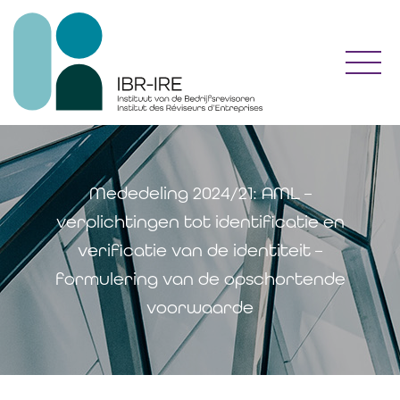
Toggl
Mededeling 2024/21: AML –
verplichtingen tot identificatie en
verificatie van de identiteit –
formulering van de opschortende
voorwaarde