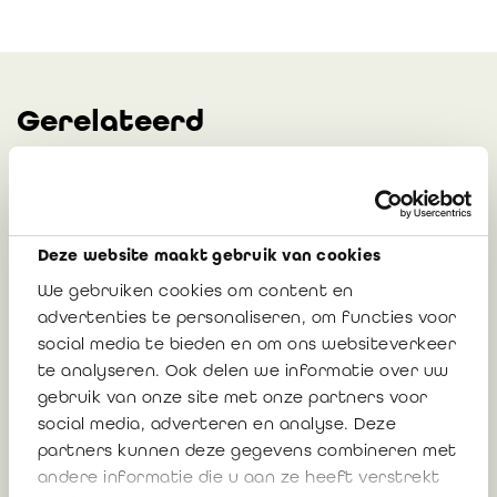
Gerelateerd
Advies 2023/06: Analyse van de
uitzonderingen op het opstellen van een
Deze website maakt gebruik van cookies
revisoraal verslag inzake inbreng in
natura – vervanging van advies 2021/11
We gebruiken cookies om content en
advertenties te personaliseren, om functies voor
social media te bieden en om ons websiteverkeer
te analyseren. Ook delen we informatie over uw
13 juni 2023
gebruik van onze site met onze partners voor
social media, adverteren en analyse. Deze
partners kunnen deze gegevens combineren met
andere informatie die u aan ze heeft verstrekt
Update brochure 'Inbreng in natura'