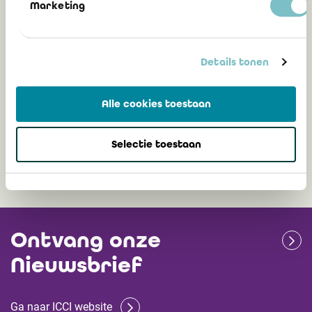
Marketing
CBN-advies 2024/03 – Gevolgen van niet-
uitgedrukte meerwaarden bij de
ontbinding
Details tonen
Lieven Acke, bedrijfsrevisor
Alle cookies toestaan
16 mei 2024
Selectie toestaan
Ontvang onze
Nieuwsbrief
Ga naar ICCI website