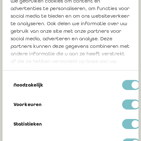
We gebruiken cookies om content en
voorgelegd aan de Hoge Raad voor de
advertenties te personaliseren, om functies voor
Economische Beroepen en de minister
social media te bieden en om ons websiteverkeer
van Economie
te analyseren. Ook delen we informatie over uw
gebruik van onze site met onze partners voor
social media, adverteren en analyse. Deze
partners kunnen deze gegevens combineren met
17 juni 2025
andere informatie die u aan ze heeft verstrekt
of die ze hebben verzameld op basis van uw
gebruik van hun services.
Twee ontwerpnormen ter goedkeuring
Toestemmingsselectie
voorgelegd aan de Hoge Raad voor de
Noodzakelijk
Economische Beroepen en de minister
van Economie
Voorkeuren
17 juni 2025
Statistieken