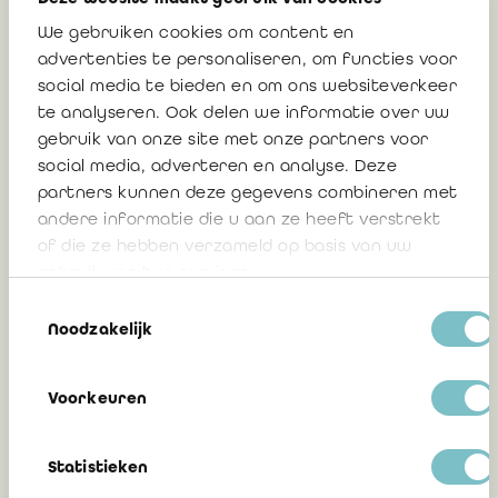
We gebruiken cookies om content en
Advies 2026/04: Toepassingsgebied van
advertenties te personaliseren, om functies voor
de verschillende normen en
social media te bieden en om ons websiteverkeer
verduidelijkingen ten opzichte van de
te analyseren. Ook delen we informatie over uw
gemeenschappelijke KMO-norm – update
gebruik van onze site met onze partners voor
van het advies 2019-12 en het advies
social media, adverteren en analyse. Deze
2025/04
partners kunnen deze gegevens combineren met
andere informatie die u aan ze heeft verstrekt
of die ze hebben verzameld op basis van uw
gebruik van hun services.
24 juni 2026
Toestemmingsselectie
Noodzakelijk
Goedkeuring van drie ontwerpnormen
Voorkeuren
door de Hoge Raad voor de Economische
Beroepen (2 juni 2026)
Statistieken