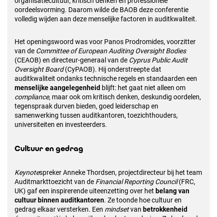
organisatiecultuur, kritisch denken en professionele
oordeelsvorming. Daarom wilde de BAOB deze conferentie
volledig wijden aan deze menselijke factoren in auditkwaliteit.
Het openingswoord was voor Panos Prodromides, voorzitter
van de
Committee of European Auditing Oversight Bodies
(CEAOB) en directeur-generaal van de
Cyprus Public Audit
Oversight Board
(CyPAOB). Hij onderstreepte dat
auditkwaliteit ondanks technische regels en standaarden een
menselijke aangelegenheid
blijft: het gaat niet alleen om
compliance
, maar ook om kritisch denken, deskundig oordelen,
tegenspraak durven bieden, goed leiderschap en
samenwerking tussen auditkantoren, toezichthouders,
universiteiten en investeerders.
Cultuur en gedrag
Keynote
spreker Anneke Thordsen, projectdirecteur bij het team
Auditmarkttoezicht van de
Financial Reporting Council
(FRC,
UK) gaf een inspirerende uiteenzetting over het
belang van
cultuur binnen auditkantoren
. Ze toonde hoe cultuur en
gedrag elkaar versterken. Een
mindset
van
betrokkenheid