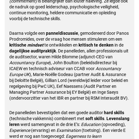
(commitment)
is belangrijker dan louter naleving. Ze legde ook
de nadruk op goed leiderschap, psychologische veiligheid,
continue monitoring, heldere communicatie en opleiding
voorbij de technische skills.
Daarna volgde een
panneldiscussie
, gemodereerd door Panos
Prodromides, over de vraag hoe mensen stimuleren om een
kritische
mindset
te ontwikkelen
en
kritisch te denken
in de
dagelijkse auditpraktijk
. De panelleden, allen professionals uit
de auditsector, waren Hilde Blomme (adjunct-CEO van
Accountancy Europe
), John Boulton (beleidsdirecteur bij
ICAEW en technisch adviseur van CCAB voor
Accountancy
Europe UK
), Marie-Noëlle Godeau (partner Audit & Assurance
bij Deloitte België), Gillian Lord (wereldwijd leider voor beleid en
regelgeving bij PwC UK), Eef Naessens (Audit Partner en
Managing Partner Assurance bij EY België) en Inge Saeys
(ondervoorzitter van het IBR en partner bij RSM Interaudit BV).
De panelleden bevestigden dat een goede auditor
hard skills
(technische vakkennis) combineert met
soft skills
.
Levenslang
leren
werd samengevat in de drie E’s:
Education
(opvoeding),
Experience
(ervaring) en
Examination
(toetsing). Een vierde E
werd er nog aan toegevoegd:
Eagerness to learn