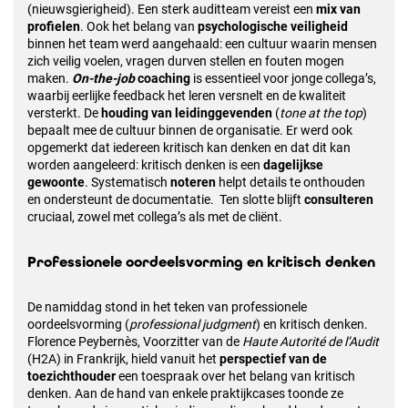
(nieuwsgierigheid). Een sterk auditteam vereist een
mix van
profielen
. Ook het belang van
psychologische veiligheid
binnen het team werd aangehaald: een cultuur waarin mensen
zich veilig voelen, vragen durven stellen en fouten mogen
maken.
On-the-job
coaching
is essentieel voor jonge collega’s,
waarbij eerlijke feedback het leren versnelt en de kwaliteit
versterkt. De
houding van leidinggevenden
(
tone at the top
)
bepaalt mee de cultuur binnen de organisatie. Er werd ook
opgemerkt dat iedereen kritisch kan denken en dat dit kan
worden aangeleerd: kritisch denken is een
dagelijkse
gewoonte
. Systematisch
noteren
helpt details te onthouden
en ondersteunt de documentatie. Ten slotte blijft
consulteren
cruciaal, zowel met collega’s als met de cliënt.
Professionele oordeelsvorming en kritisch denken
De namiddag stond in het teken van professionele
oordeelsvorming (
professional judgment
) en kritisch denken.
Florence Peybernès, Voorzitter van de
Haute Autorité de l’Audit
(H2A) in Frankrijk, hield vanuit het
perspectief van de
toezichthouder
een toespraak over het belang van kritisch
denken. Aan de hand van enkele praktijkcases toonde ze