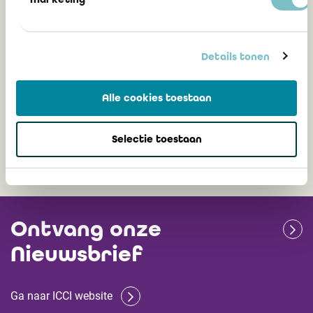
dankzij cultuur, kritisch denken en
professionele oordeelsvorming
Katrien van Tilborg, senior advisor
Details tonen
regelgeving IBR
Alle cookies toestaan
16 december 2025
Selectie toestaan
Ontvang onze
Nieuwsbrief
Ga naar ICCI website