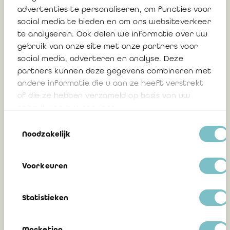
advertenties te personaliseren, om functies voor
social media te bieden en om ons websiteverkeer
te analyseren. Ook delen we informatie over uw
10 juni 2026
gebruik van onze site met onze partners voor
social media, adverteren en analyse. Deze
partners kunnen deze gegevens combineren met
BAOB-conferentie – Betere audits
andere informatie die u aan ze heeft verstrekt
dankzij cultuur, kritisch denken en
of die ze hebben verzameld op basis van uw
professionele oordeelsvorming
gebruik van hun services.
Toestemmingsselectie
Katrien van Tilborg, senior advisor
Noodzakelijk
regelgeving IBR
Voorkeuren
16 december 2025
Statistieken
BAOB-conferentie – Betere audits
Marketing