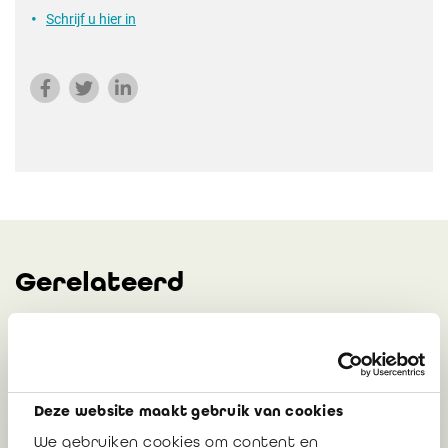
Schrijf u hier in
Gerelateerd
Recente BAOB-publicaties: scherpere
focus op kwaliteit, risico en
transparantie
Deze website maakt gebruik van cookies
We gebruiken cookies om content en
Lieven Acke, bedrijfsrevisor