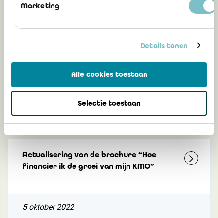
Gerelateerd
Marketing
Details tonen
Europese Commissie keurt norm
duurzaamheidsrapportering voor KMO's
goed
Alle cookies toestaan
Selectie toestaan
1 augustus 2025
Actualisering van de brochure “Hoe
financier ik de groei van mijn KMO”
5 oktober 2022