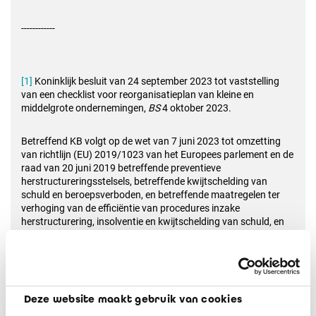
------------
[1]
Koninklijk besluit van 24 september 2023 tot vaststelling
van een checklist voor reorganisatieplan van kleine en
middelgrote ondernemingen,
BS
4 oktober 2023.
Betreffend KB volgt op de wet van 7 juni 2023 tot omzetting
van richtlijn (EU) 2019/1023 van het Europees parlement en de
raad van 20 juni 2019 betreffende preventieve
herstructureringsstelsels, betreffende kwijtschelding van
schuld en beroepsverboden, en betreffende maatregelen ter
verhoging van de efficiëntie van procedures inzake
herstructurering, insolventie en kwijtschelding van schuld, en
tot wijziging van Richtlijn (EU) 2017/1132 en houdende diverse
bepalingen inzake insolvabiliteit, en dat een aantal wijzigingen
aanbrengt aan Boek XX van het Wetboek van economisch
recht (WER).
Deze website maakt gebruik van cookies
[2]
Bijlage A bij het KB van 24 september 2023.