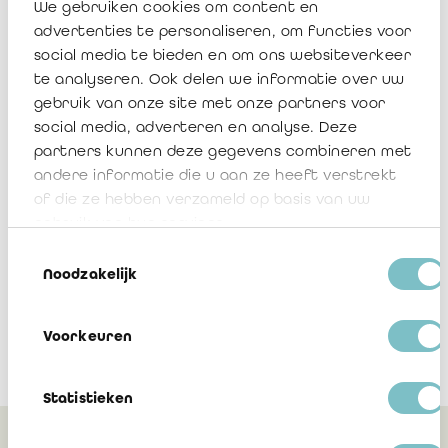
We gebruiken cookies om content en
advertenties te personaliseren, om functies voor
[3]
Verslag aan de Koning,
BS
4 oktober 2023, p. 83339.
social media te bieden en om ons websiteverkeer
te analyseren. Ook delen we informatie over uw
[4]
Deze verwijzingen zijn consulteerbaar via volgende link via
de website van het IBR:
gebruik van onze site met onze partners voor
Interinstitutenaanbeveling inzake de opdrachten voor de
social media, adverteren en analyse. Deze
bedrijfsrevisor, de externe accountant, de externe
partners kunnen deze gegevens combineren met
belastingconsulent, de externe erkende boekhouder of de
andere informatie die u aan ze heeft verstrekt
externe erkende boekhouder-fiscalist.
Interpretatieve nota van
het Interinstitutencomité van 4 oktober 2018
.
of die ze hebben verzameld op basis van uw
gebruik van hun services.
Toestemmingsselectie
Noodzakelijk
Voorkeuren
Statistieken