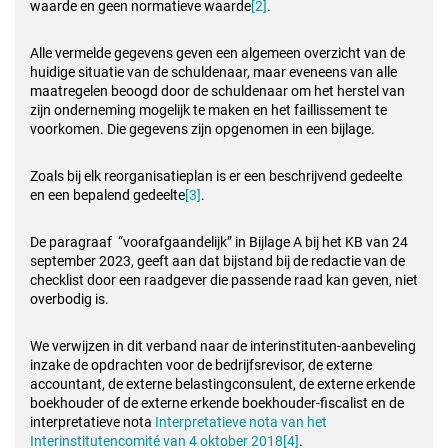
waarde en geen normatieve waarde
[2]
.
Alle vermelde gegevens geven een algemeen overzicht van de
huidige situatie van de schuldenaar, maar eveneens van alle
maatregelen beoogd door de schuldenaar om het herstel van
zijn onderneming mogelijk te maken en het faillissement te
voorkomen. Die gegevens zijn opgenomen in een bijlage.
Zoals bij elk reorganisatieplan is er een beschrijvend gedeelte
en een bepalend gedeelte
[3]
.
De paragraaf “voorafgaandelijk” in Bijlage A bij het KB van 24
september 2023, geeft aan dat bijstand bij de redactie van de
checklist door een raadgever die passende raad kan geven, niet
overbodig is.
We verwijzen in dit verband naar de interinstituten-aanbeveling
inzake de opdrachten voor de bedrijfsrevisor, de externe
accountant, de externe belastingconsulent, de externe erkende
boekhouder of de externe erkende boekhouder-fiscalist en de
interpretatieve nota
Interpretatieve nota van het
Interinstitutencomité van 4 oktober 2018
[4]
.