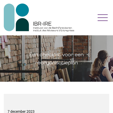
Toggl
Een checklist voor een
reorganisatieplan
7 december 2023