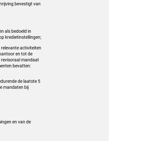
hrijving bevestigt van
n als bedoeld in
p kredietinstellingen;
elevante activiteiten
 kantoor en tot de
n revisoraal mandaat
menten bevatten:
edurende de laatste 5
le mandaten bij
mingen en van de