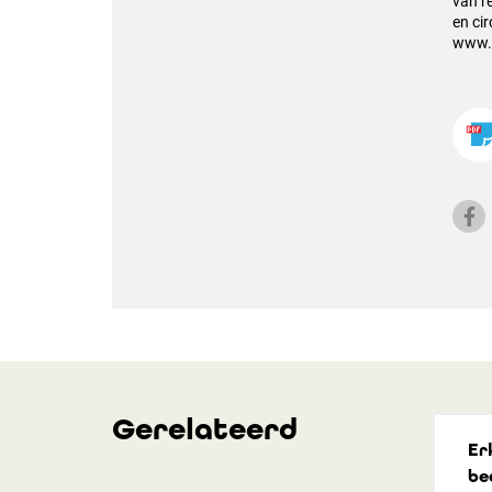
van r
en ci
www.
Gerelateerd
Er
be