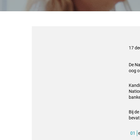
17 de
De Na
oog o
Kand
Nation
banke
Bij d
bevat