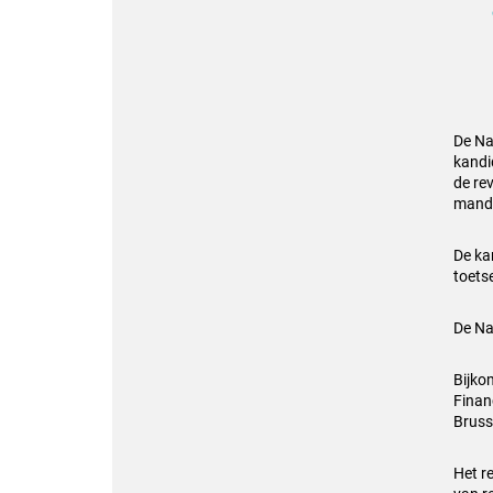
De Na
kandi
de re
manda
De ka
toets
De Na
Bijko
Finan
Brusse
Het r