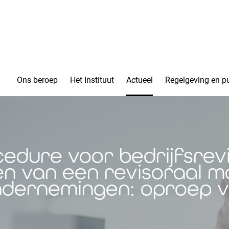
Ons beroep
Het Instituut
Actueel
Regelgeving en pu
edure voor bedrijfsrev
n van een revisoraal m
ndernemingen: oproep v