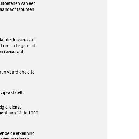
 uitoefenen van een
e aandachtspunten
dat de dossiers van
ft om na te gaan of
n revisoraal
un vaardigheid te
ij vaststelt.
gië, dienst
imontlaan 14, te 1000
fende de erkenning