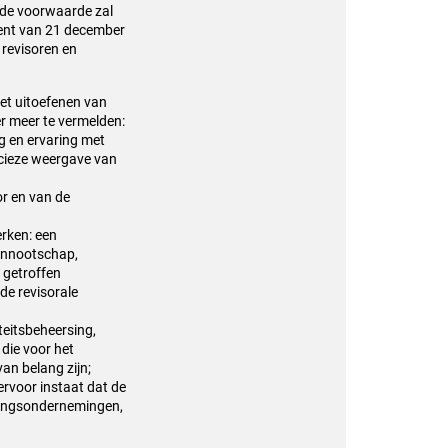
d de voorwaarde zal
lement van 21 december
 revisoren en
het uitoefenen van
r meer te vermelden:
g en ervaring met
ecieze weergave van
or en van de
erken: een
vennootschap,
 getroffen
de revisorale
teitsbeheersing,
 die voor het
an belang zijn;
rvoor instaat dat de
eringsondernemingen,