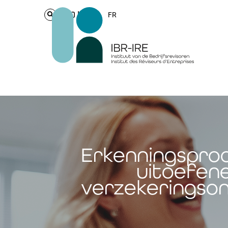
Login
FR
Erkenningsproc
uitoefene
verzekeringso