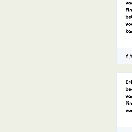
va
fi
bet
vo
ka
6 j
Er
be
va
fi
vo