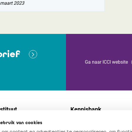
 maart 2023
rief
Ga naar ICCI website
stituut
Kennisbank
ebruik van cookies
t
Normen
 om content en advertenties te personaliseren, om functi