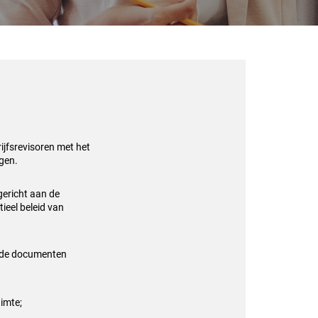
ijfsrevisoren met het
ngen.
gericht aan de
tieel beleid van
ende documenten
imte;