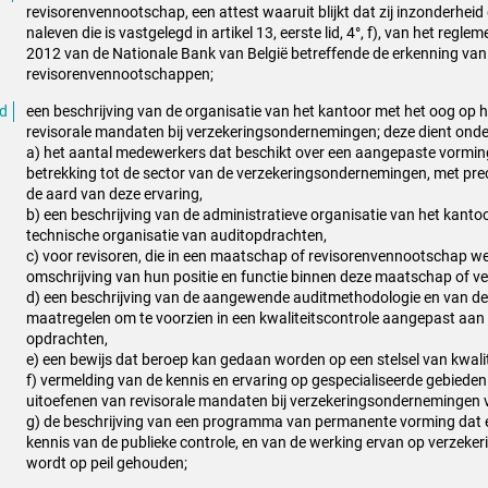
revisorenvennootschap, een attest waaruit blijkt dat zij inzonderhei
naleven die is vastgelegd in artikel 13, eerste lid, 4°, f), van het reg
2012 van de Nationale Bank van België betreffende de erkenning van
revisorenvennootschappen;
een beschrijving van de organisatie van het kantoor met het oog op 
revisorale mandaten bij verzekeringsondernemingen; deze dient onde
a) het aantal medewerkers dat beschikt over een aangepaste vormin
betrekking tot de sector van de verzekeringsondernemingen, met pr
de aard van deze ervaring,
b) een beschrijving van de administratieve organisatie van het kanto
technische organisatie van auditopdrachten,
c) voor revisoren, die in een maatschap of revisorenvennootschap w
omschrijving van hun positie en functie binnen deze maatschap of 
d) een beschrijving van de aangewende auditmethodologie en van de
maatregelen om te voorzien in een kwaliteitscontrole aangepast aan 
opdrachten,
e) een bewijs dat beroep kan gedaan worden op een stelsel van kwali
f) vermelding van de kennis en ervaring op gespecialiseerde gebieden
uitoefenen van revisorale mandaten bij verzekeringsondernemingen v
g) de beschrijving van een programma van permanente vorming dat e
kennis van de publieke controle, en van de werking ervan op verzek
wordt op peil gehouden;