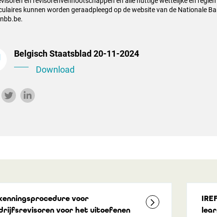
evisoren en revisorenvennootschappen en alle nuttige wettelijke en regle
rculaires kunnen worden geraadpleegd op de website van de Nationale Ba
nbb.be.
Belgisch Staatsblad 20-11-2024
Download
kenningsprocedure voor
IRE
drijfsrevisoren voor het uitoefenen
lear