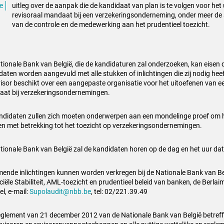
uitleg over de aanpak die de kandidaat van plan is te volgen voor het
revisoraal mandaat bij een verzekeringsonderneming, onder meer d
van de controle en de medewerking aan het prudentieel toezicht.
tionale Bank van België, die de kandidaturen zal onderzoeken, kan eisen 
daten worden aangevuld met alle stukken of inlichtingen die zij nodig hee
visor beschikt over een aangepaste organisatie voor het uitoefenen van ee
at bij verzekeringsondernemingen.
ndidaten zullen zich moeten onderwerpen aan een mondelinge proef om h
en met betrekking tot het toezicht op verzekeringsondernemingen.
tionale Bank van België zal de kandidaten horen op de dag en het uur dat z
mende inlichtingen kunnen worden verkregen bij de Nationale Bank van Bel
ciële Stabiliteit, AML-toezicht en prudentieel beleid van banken, de Berla
l, e-mail:
Supolaudit@nbb.be
, tel: 02/221.39.49
eglement van 21 december 2012 van de Nationale Bank van België betref