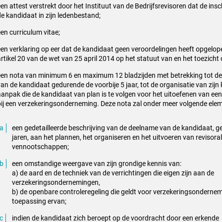
en attest verstrekt door het Instituut van de Bedrijfsrevisoren dat de insc
de kandidaat in zijn ledenbestand;
een curriculum vitae;
een verklaring op eer dat de kandidaat geen veroordelingen heeft opgelope
rtikel 20 van de wet van 25 april 2014 op het statuut van en het toezicht o
een nota van minimum 6 en maximum 12 bladzijden met betrekking tot de r
van de kandidaat gedurende de voorbije 5 jaar, tot de organisatie van zijn
aanpak die de kandidaat van plan is te volgen voor het uitoefenen van ee
bij een verzekeringsonderneming. Deze nota zal onder meer volgende ele
een gedetailleerde beschrijving van de deelname van de kandidaat, g
jaren, aan het plannen, het organiseren en het uitvoeren van revisora
vennootschappen;
een omstandige weergave van zijn grondige kennis van:
a) de aard en de techniek van de verrichtingen die eigen zijn aan de
verzekeringsondernemingen,
b) de openbare controleregeling die geldt voor verzekeringsonderne
toepassing ervan;
indien de kandidaat zich beroept op de voordracht door een erkende