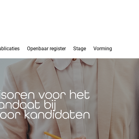
blicaties
Openbaar register
Stage
Vorming
isoren voor het
andaat bij
oor kandidaten