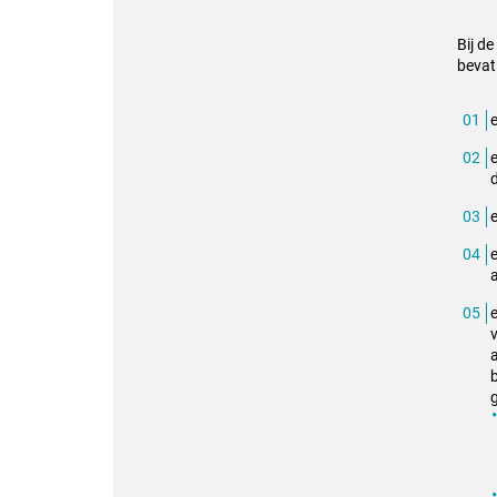
Bij d
bevat
e
a