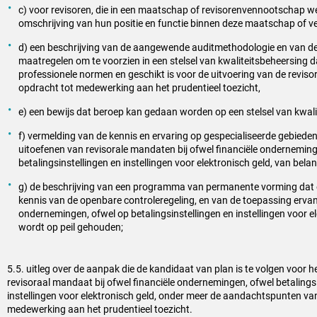
c) voor revisoren, die in een maatschap of revisorenvennootschap w
omschrijving van hun positie en functie binnen deze maatschap of 
d) een beschrijving van de aangewende auditmethodologie en van de
maatregelen om te voorzien in een stelsel van kwaliteitsbeheersing d
professionele normen en geschikt is voor de uitvoering van de revis
opdracht tot medewerking aan het prudentieel toezicht,
e) een bewijs dat beroep kan gedaan worden op een stelsel van kwali
f) vermelding van de kennis en ervaring op gespecialiseerde gebieden
uitoefenen van revisorale mandaten bij ofwel financiële onderneming
betalingsinstellingen en instellingen voor elektronisch geld, van belang
g) de beschrijving van een programma van permanente vorming dat e
kennis van de openbare controleregeling, en van de toepassing ervan
ondernemingen, ofwel op betalingsinstellingen en instellingen voor el
wordt op peil gehouden;
5.5. uitleg over de aanpak die de kandidaat van plan is te volgen voor 
revisoraal mandaat bij ofwel financiële ondernemingen, ofwel betalings
instellingen voor elektronisch geld, onder meer de aandachtspunten van
medewerking aan het prudentieel toezicht.