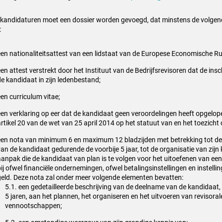
e kandidaturen moet een dossier worden gevoegd, dat minstens de volg
:
een nationaliteitsattest van een lidstaat van de Europese Economische Ru
en attest verstrekt door het Instituut van de Bedrijfsrevisoren dat de insc
de kandidaat in zijn ledenbestand;
een curriculum vitae;
een verklaring op eer dat de kandidaat geen veroordelingen heeft opgelope
rtikel 20 van de wet van 25 april 2014 op het statuut van en het toezicht o
een nota van minimum 6 en maximum 12 bladzijden met betrekking tot de r
van de kandidaat gedurende de voorbije 5 jaar, tot de organisatie van zijn
aanpak die de kandidaat van plan is te volgen voor het uitoefenen van ee
bij ofwel financiële ondernemingen, ofwel betalingsinstellingen en instelli
geld. Deze nota zal onder meer volgende elementen bevatten:
5.1. een gedetailleerde beschrijving van de deelname van de kandidaat,
5 jaren, aan het plannen, het organiseren en het uitvoeren van revisora
vennootschappen;