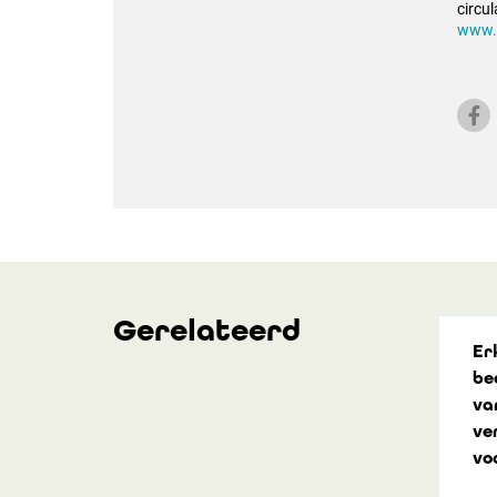
circu
www.
Gerelateerd
Er
be
va
ve
vo