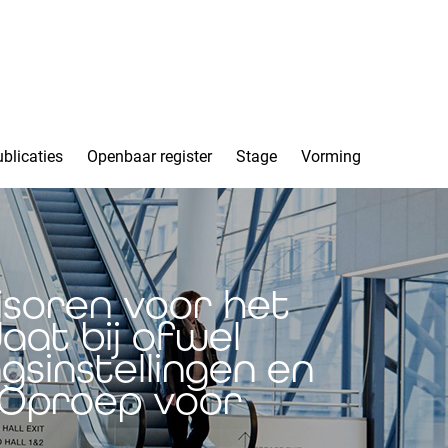
blicaties
Openbaar register
Stage
Vorming
isoren voor het
aat bij ofwel
gsinstellingen en
- Oproep voor