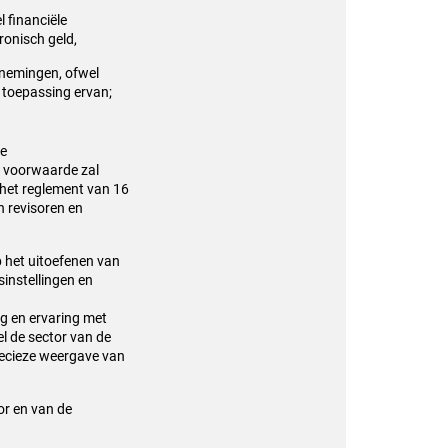
l financiële
ronisch geld,
rnemingen, ofwel
e toepassing ervan;
de
de voorwaarde zal
an het reglement van 16
n revisoren en
p het uitoefenen van
sinstellingen en
g en ervaring met
l de sector van de
precieze weergave van
or en van de