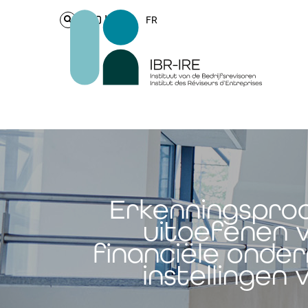
Login
FR
Erkenningsproc
uitoefenen v
financiële onder
instellingen