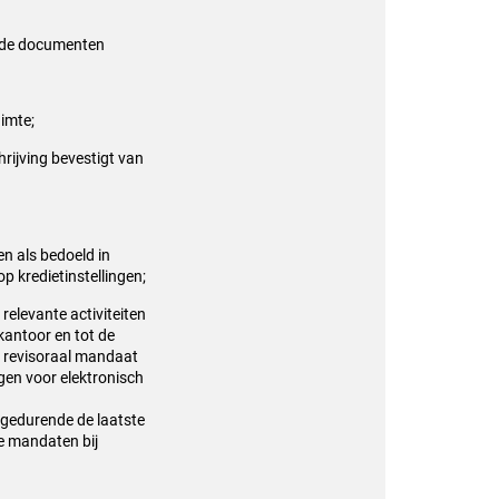
ende documenten
imte;
hrijving bevestigt van
n als bedoeld in
p kredietinstellingen;
elevante activiteiten
 kantoor en tot de
n revisoraal mandaat
ngen voor elektronisch
 gedurende de laatste
le mandaten bij