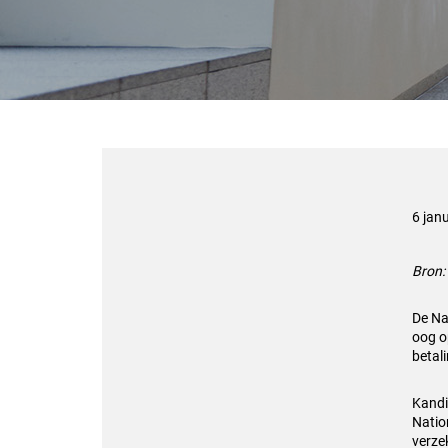
6 jan
Bron:
De Na
oog o
betali
Kand
Nation
verze