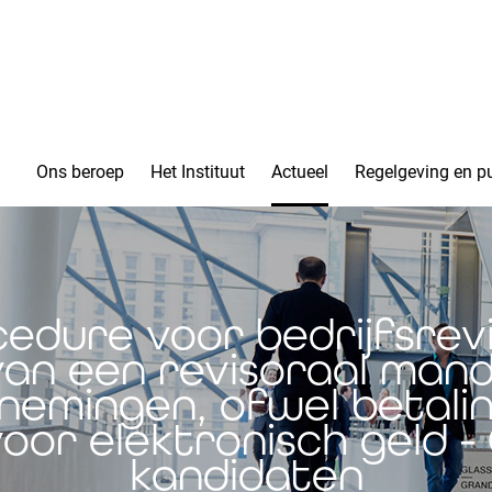
Ons beroep
Het Instituut
Actueel
Regelgeving en pu
edure voor bedrijfsrev
an een revisoraal mand
nemingen, ofwel betalin
 voor elektronisch geld 
kandidaten