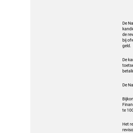
De Na
kandi
de re
bij o
geld.
De ka
toets
betali
De Na
Bijko
Financ
te 10
Het r
revis