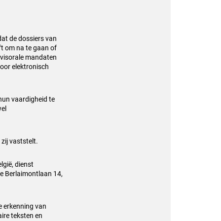
dat de dossiers van
ft om na te gaan of
revisorale mandaten
voor elektronisch
un vaardigheid te
wel
ij vaststelt.
gië, dienst
 de Berlaimontlaan 14,
e erkenning van
ire teksten en