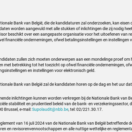
tionale Bank van België, die de kandidaturen zal onderzoeken, kan eisen 
daten worden aangevuld met alle stukken of inlichtingen die zij nodig hee
visor beschikt over een aangepaste organisatie voor het uitoefenen van 
fwel financiële ondernemingen, ofwel betalingsinstellingen en instellingen 
ndidaten zullen zich moeten onderwerpen aan een mondelinge proef om h
en met betrekking tot het toezicht op ofwel financiële ondernemingen, of
ngsinstellingen en instellingen voor elektronisch geld.
tionale Bank van België zal de kandidaten horen op de dag en het uur dat z
mende inlichtingen kunnen worden verkregen bij de Nationale Bank van Bel
iële stabiliteit en prudentieel beleid van de bank- en verzekeringssector,
00 Brussel, e-mail:
Supolaudit@nbb.be
, tel: 02/221.30.17.
eglement van 16 juli 2024 van de Nationale Bank van België betreffende d
oren en revisorenvennootschappen en alle nuttige wettelijke en reglementa