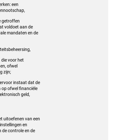
erken: een
vennootschap,
 getroffen
at voldoet aan de
orale mandaten en de
teitsbeheersing,
 die voor het
en, ofwel
 zijn;
rvoor instaat dat de
 op ofwel financiële
ektronisch geld,
het uitoefenen van een
instellingen en
 de controle en de