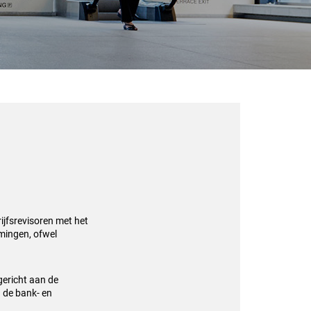
ijfsrevisoren met het
emingen, ofwel
gericht aan de
n de bank- en