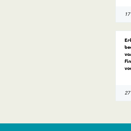
17
Er
be
va
fi
vo
27