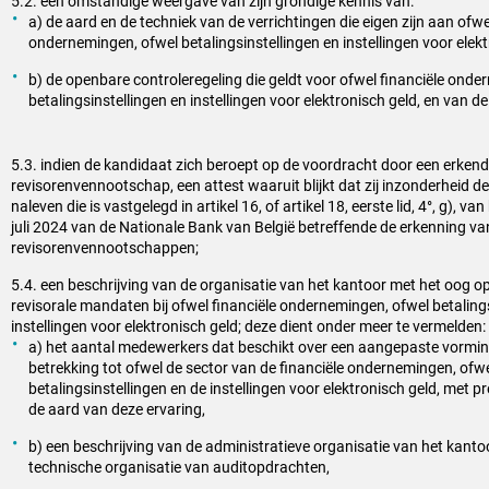
5.2. een omstandige weergave van zijn grondige kennis van:
a) de aard en de techniek van de verrichtingen die eigen zijn aan ofwe
ondernemingen, ofwel betalingsinstellingen en instellingen voor elekt
b) de openbare controleregeling die geldt voor ofwel financiële onde
betalingsinstellingen en instellingen voor elektronisch geld, en van d
5.3. indien de kandidaat zich beroept op de voordracht door een erken
revisorenvennootschap, een attest waaruit blijkt dat zij inzonderheid 
naleven die is vastgelegd in artikel 16, of artikel 18, eerste lid, 4°, g), v
juli 2024 van de Nationale Bank van België betreffende de erkenning va
revisorenvennootschappen;
5.4. een beschrijving van de organisatie van het kantoor met het oog o
revisorale mandaten bij ofwel financiële ondernemingen, ofwel betaling
instellingen voor elektronisch geld; deze dient onder meer te vermelden:
a) het aantal medewerkers dat beschikt over een aangepaste vormin
betrekking tot ofwel de sector van de financiële ondernemingen, ofwe
betalingsinstellingen en de instellingen voor elektronisch geld, met 
de aard van deze ervaring,
b) een beschrijving van de administratieve organisatie van het kanto
technische organisatie van auditopdrachten,