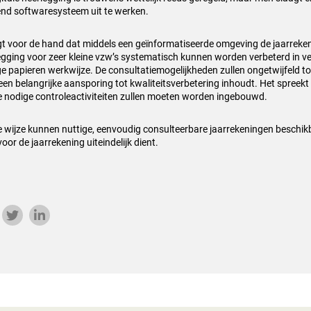
nd softwaresysteem uit te werken.
igt voor de hand dat middels een geïnformatiseerde omgeving de jaarreke
egging voor zeer kleine vzw’s systematisch kunnen worden verbeterd in ve
ge papieren werkwijze. De consultatiemogelijkheden zullen ongetwijfeld 
een belangrijke aansporing tot kwaliteitsverbetering inhoudt. Het spreekt 
e nodige controleactiviteiten zullen moeten worden ingebouwd.
e wijze kunnen nuttige, eenvoudig consulteerbare jaarrekeningen beschi
oor de jaarrekening uiteindelijk dient.