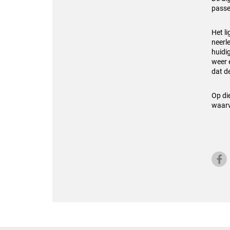
passe
Het l
neerl
huidi
weer 
dat d
Op di
waarv