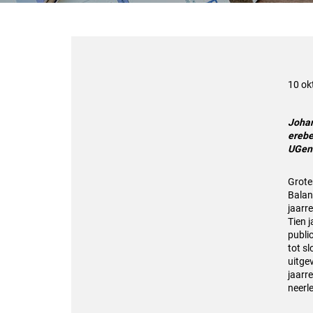
10 ok
Johan
erebe
UGen
Grote
Balan
jaarr
Tien 
publi
tot s
uitge
jaarre
neerl