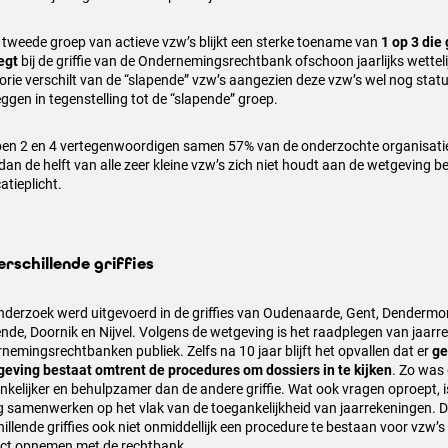
e tweede groep van actieve vzw’s blijkt een sterke toename van
1 op 3 die
egt
bij de griffie van de Ondernemingsrechtbank ofschoon jaarlijks wetteli
orie verschilt van de “slapende” vzw’s aangezien deze vzw’s wel nog statu
eggen in tegenstelling tot de “slapende” groep.
en 2 en 4 vertegenwoordigen samen 57% van de onderzochte organisatie
dan de helft van alle zeer kleine vzw’s zich niet houdt aan de wetgeving b
atieplicht.
erschillende griffies
nderzoek werd uitgevoerd in de griffies van Oudenaarde, Gent, Dendermon
nde, Doornik en Nijvel. Volgens de wetgeving is het raadplegen van jaarr
nemingsrechtbanken publiek. Zelfs na 10 jaar blijft het opvallen dat er
ge
geving bestaat omtrent de procedures om dossiers in te kijken
. Zo was 
nkelijker en behulpzamer dan de andere griffie. Wat ook vragen oproept, is
g samenwerken op het vlak van de toegankelijkheid van jaarrekeningen. D
illende griffies ook niet onmiddellijk een procedure te bestaan voor vzw’s 
ct opnemen met de rechtbank.