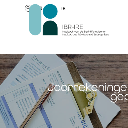
Login
FR
Jaarrekeninge
gep