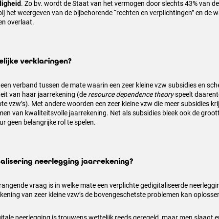
digheid
. Zo bv. wordt de Staat van het vermogen door slechts 43% van de
ij het weergeven van de bijbehorende “rechten en verplichtingen” en de w
n overlaat.
lijke verklaringen?
 geen verband tussen de mate waarin een zeer kleine vzw subsidies en sch
teit van haar jaarrekening (de
resource dependence theory
speelt daarente
ote vzw’s). Met andere woorden een zeer kleine vzw die meer subsidies krijg
rmen van kwaliteitsvolle jaarrekening. Net als subsidies bleek ook de groo
ur geen belangrijke rol te spelen.
talisering neerlegging jaarrekening?
rangende vraag is in welke mate een verplichte gedigitaliseerde neerleggi
ekening van zeer kleine vzw’s de bovengeschetste problemen kan oplosse
gitale neerlegging is trouwens wettelijk reeds geregeld, maar men slaagt e