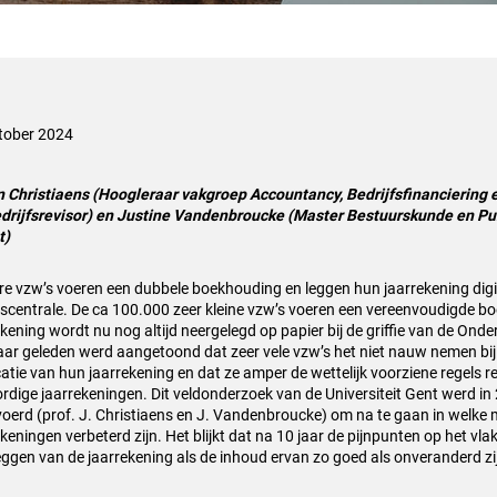
tober 2024
 Christiaens (Hoogleraar vakgroep Accountancy, Bedrijfsfinanciering e
drijfsrevisor) en
Justine Vandenbroucke (Master Bestuurskunde en P
t)
re vzw’s voeren een dubbele boekhouding en leggen hun jaarrekening digit
scentrale. De ca 100.000 zeer kleine vzw’s voeren een vereenvoudigde b
ekening wordt nu nog altijd neergelegd op papier bij de griffie van de On
jaar geleden werd aangetoond dat zeer vele vzw’s het niet nauw nemen bij
catie van hun jaarrekening en dat ze amper de wettelijk voorziene regels r
lordige jaarrekeningen. Dit veldonderzoek van de Universiteit Gent werd i
voerd (prof. J. Christiaens en J. Vandenbroucke) om na te gaan in welke
keningen verbeterd zijn. Het blijkt dat na 10 jaar de pijnpunten op het vla
eggen van de jaarrekening als de inhoud ervan zo goed als onveranderd zi