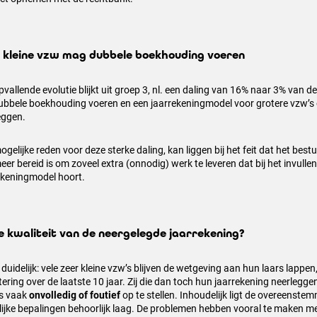
 kleine vzw mag dubbele boekhouding voeren
vallende evolutie blijkt uit groep 3, nl. een daling van 16% naar 3% van de v
ubbele boekhouding voeren en een jaarrekeningmodel voor grotere vzw’s 
eggen.
gelijke reden voor deze sterke daling, kan liggen bij het feit dat het bes
eer bereid is om zoveel extra (onnodig) werk te leveren dat bij het invullen
ekeningmodel hoort.
e kwaliteit van de neergelegde jaarrekening?
 duidelijk: vele zeer kleine vzw’s blijven de wetgeving aan hun laars lappe
ering over de laatste 10 jaar. Zij die dan toch hun jaarrekening neerleggen
s vaak
onvolledig of foutief
op te stellen. Inhoudelijk ligt de overeenste
lijke bepalingen behoorlijk laag. De problemen hebben vooral te maken m