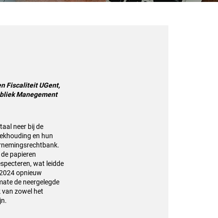
n Fiscaliteit UGent,
ubliek Manegement
aal neer bij de
oekhouding en hun
dernemingsrechtbank.
 de papieren
especteren, wat leidde
n 2024 opnieuw
 mate de neergelegde
k van zowel het
jn.