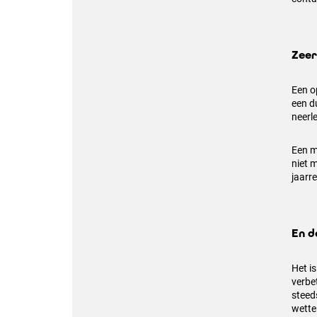
Zeer
Een op
een d
neerl
Een mo
niet m
jaarr
En d
Het is
verbet
steed
wette