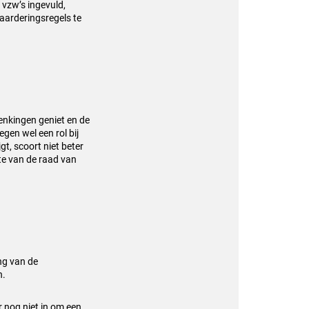
 vzw’s ingevuld,
aarderingsregels te
enkingen geniet en de
gen wel een rol bij
t, scoort niet beter
tte van de raad van
ng van de
n.
r nog niet in om een