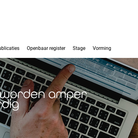
blicaties
Openbaar register
Stage
Vorming
s worden amper
rdig