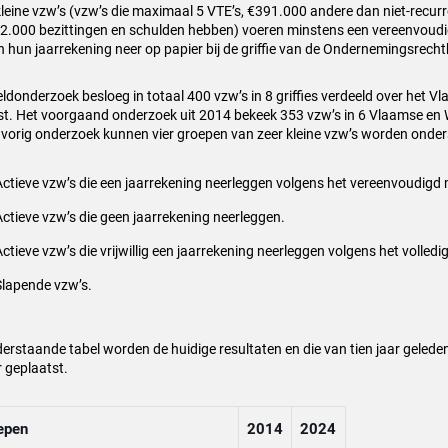
kleine vzw’s (vzw’s die maximaal 5 VTE’s, €391.000 andere dan niet-recu
2.000 bezittingen en schulden hebben) voeren minstens een vereenvoud
n hun jaarrekening neer op papier bij de griffie van de Ondernemingsrech
eldonderzoek besloeg in totaal 400 vzw’s in 8 griffies verdeeld over het 
t. Het voorgaand onderzoek uit 2014 bekeek 353 vzw’s in 6 Vlaamse en Wa
t vorig onderzoek kunnen vier groepen van zeer kleine vzw’s worden onde
Actieve vzw’s die een jaarrekening neerleggen volgens het vereenvoudigd
Actieve vzw’s die geen jaarrekening neerleggen.
ctieve vzw’s die vrijwillig een jaarrekening neerleggen volgens het volledi
Slapende vzw’s.
derstaande tabel worden de huidige resultaten en die van tien jaar gelede
r geplaatst.
epen
2014
2024