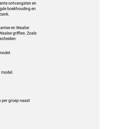
rrente ontvangsten en
igde boekhouding en
tbank.
Vlaamse en Waalse
alse griffies. Zoals
rscheiden:
 model.
g model.
n per groep naast