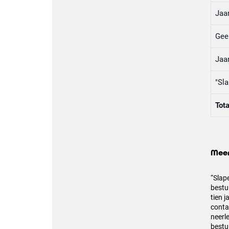
Jaa
Gee
Jaa
"Sl
Tota
Meer
“Slap
bestu
tien 
conta
neerl
bestu