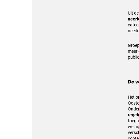
Uit d
neerl
categ
neerl
Groep
meer 
public
De v
Het o
Ooste
Onder
regel
toega
weini
versch
conta