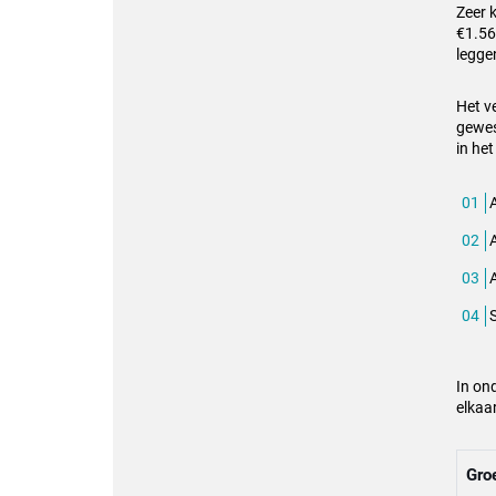
Zeer 
€1.56
legge
Het v
gewes
in he
A
In on
elkaa
Gro