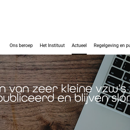
Ons beroep
Het Instituut
Actueel
Regelgeving en pu
n van zeer kleine vzw’
ubliceerd en blijven slo