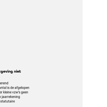
tgeving niet
nerend
ntal is de afgelopen
er kleine vzw’s geen
 jaarrekening
 statutaire