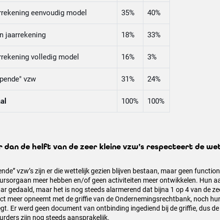
rrekening eenvoudig model
35%
40%
n jaarrekening
18%
33%
rrekening volledig model
16%
3%
apende" vzw
31%
24%
al
100%
100%
 dan de helft van de zeer kleine vzw’s respecteert de we
ende” vzw’s zijn er die wettelijk gezien blijven bestaan, maar geen functio
ursorgaan meer hebben en/of geen activiteiten meer ontwikkelen. Hun aa
jaar gedaald, maar het is nog steeds alarmerend dat bijna 1 op 4 van de ze
ct meer opneemt met de griffie van de Ondernemingsrechtbank, noch hun
egt. Er werd geen document van ontbinding ingediend bij de griffie, dus de
urders zijn nog steeds aansprakelijk.