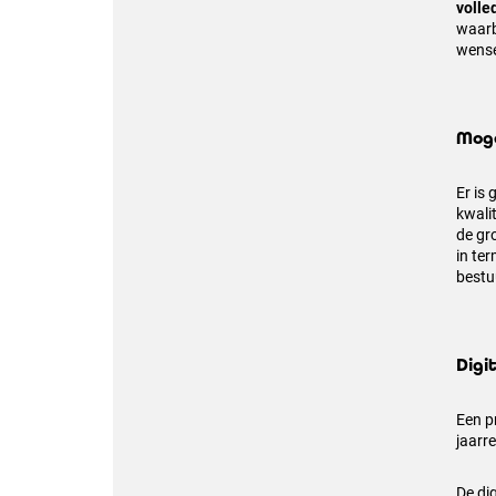
volle
waarb
wense
Moge
Er is
kwali
de gr
in te
bestu
Digi
Een p
jaarr
De di