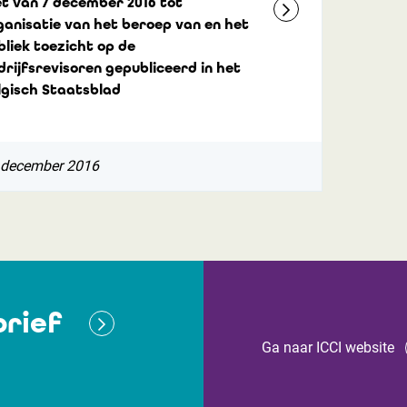
t van 7 december 2016 tot
ganisatie van het beroep van en het
bliek toezicht op de
drijfsrevisoren gepubliceerd in het
lgisch Staatsblad
 december 2016
rief
Ga naar ICCI website