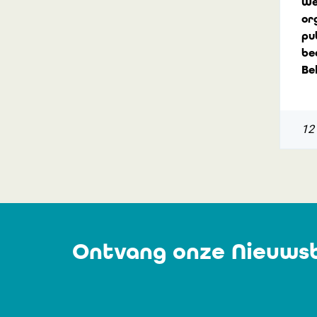
We
or
pu
be
Be
12
Ontvang onze Nieuwsb