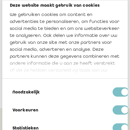
die hij aldus overmaakt,
confidentieel
zal behandelen. Ook de
Deze website maakt gebruik van cookies
personeelsleden van VLAIO en de personen die ambtshalve
kennis krijgen van de steunaanvraag of opvolging ervan zijn
We gebruiken cookies om content en
ertoe gehouden alle informatie die ze via de digitale flow
advertenties te personaliseren, om functies voor
ontvangen, strikt vertrouwelijk te behandelen.
social media te bieden en om ons websiteverkeer
te analyseren. Ook delen we informatie over uw
gebruik van onze site met onze partners voor
Advies 2024/01
social media, adverteren en analyse. Deze
Download
partners kunnen deze gegevens combineren met
andere informatie die u aan ze heeft verstrekt
of die ze hebben verzameld op basis van uw
gebruik van hun services.
Toestemmingsselectie
Noodzakelijk
Voorkeuren
Gerelateerd
Statistieken