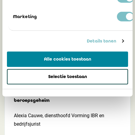
Marketing
Mededeling 2024/12: Wet houdende
diverse bepalingen inzake sociale zaken -
beroepsgeheim - nieuwe uitzondering
Details tonen
3 mei 2024
Alle cookies toestaan
Selectie toestaan
Ontwikkelingen in de publieke sector en
nieuwe afwijkingen op het
beroepsgeheim
Alexia Cauwe, diensthoofd Vorming IBR en
bedrijfsjurist