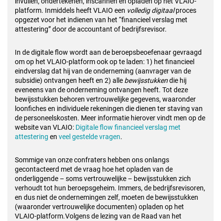
invullen, ondertekenen, inscannen en opladen op het VLAIO-
platform. Inmiddels heeft VLAIO een
volledig digitaal
proces
opgezet voor het indienen van het “financieel verslag met
attestering” door de accountant of bedrijfsrevisor.
In de digitale flow wordt aan de beroepsbeoefenaar gevraagd
om op het VLAIO-platform ook op te laden: 1) het financieel
eindverslag dat hij van de onderneming (aanvrager van de
subsidie) ontvangen heeft en 2) alle
bewijsstukken
die hij
eveneens van de onderneming ontvangen heeft. Tot deze
bewijsstukken behoren vertrouwelijke gegevens, waaronder
loonfiches en individuele rekeningen die dienen ter staving van
de personeelskosten. Meer informatie hierover vindt men op de
website van VLAIO:
Digitale flow financieel verslag met
attestering
en
veel gestelde vragen
.
Sommige van onze confraters hebben ons onlangs
gecontacteerd met de vraag hoe het opladen van de
onderliggende – soms vertrouwelijke – bewijsstukken zich
verhoudt tot hun beroepsgeheim. Immers, de bedrijfsrevisoren,
en dus niet de ondernemingen zelf, moeten de bewijsstukken
(waaronder vertrouwelijke documenten) opladen op het
VLAIO-platform.Volgens de lezing van de Raad van het