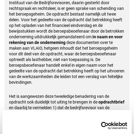
Instituut van de Bedrijfsrevisoren, daarin gesterkt door
rechtspraak en rechtsleer, is er geen sprake van schending van
het beroepsgeheim. De opdracht bestaat namelijk uit twee
delen. Voor het gedeelte van de opdracht dat betrekking heeft
op het opladen van het financieel eindverslag en de
bewijsstukken wordt de beroepsbeoefenaar door de betrokken
onderneming uitdrukkelijk gemandateerd om
in naam en voor
rekening van de onderneming
deze documenten over te
maken aan VLAIO, hetgeen inhoudt dat het beroepsgeheim
voor dit deel van de opdracht, waar de beroepsbeoefenaar
optreedt als lasthebber, niet van toepassing is. De
beroepsbeoefenaar handelt enkel in eigen naam voor het
gedeelte van de opdracht dat betrekking heeft op het uitvoeren
van de werkzaamheden die leiden tot een verslag van feitelijke
bevindingen.
Het is aangewezen deze tweeledige benadering van de
opdracht ook duidelijk tot uiting te brengen in de
opdrachtbrief
en daarbij te vermelden 1) dat de bedrijfsrevisor van de
onderneming uitdrukkelijk de
toestemming
heeft verkregen om,
in naam en voor rekening van de onderneming, de
bewijsstukken via zijn 'financieel verslag met attestering' over
te maken aan VLAIO en 2) dat de bedrijfsrevisor de gegevens