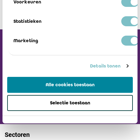
Voorkeuren
Statistieken
Marketing
Ontvang onze
Nieuwsbrief
Details tonen
Ga naar ICCI website
Alle cookies toestaan
Selectie toestaan
Sectoren