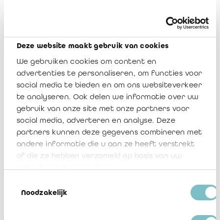
zal regelmatig aangevuld worden in functie van de normatieve
ontwikkelingen.
Op datum van dit advies (30 oktober 2025) wordt de bijlage bij
het
advies 2023/01
van het IBR opgeheven en vervangen door
Deze website maakt gebruik van cookies
bijlage 1 van dit advies. Voormelde (opgeheven) bijlage blijft
We gebruiken cookies om content en
raadpleegbaar op de website van het Instituut onder het
tabblad Regelgeving en publicaties > Rechtsleer > Archieven.
advertenties te personaliseren, om functies voor
social media te bieden en om ons websiteverkeer
te analyseren. Ook delen we informatie over uw
Advies 2025/04
gebruik van onze site met onze partners voor
social media, adverteren en analyse. Deze
Download
partners kunnen deze gegevens combineren met
andere informatie die u aan ze heeft verstrekt
Bijlage bij het advies 2025/04 - tabel
of die ze hebben verzameld op basis van uw
toepasselijke normen per opdracht
gebruik van hun services.
Download
Toestemmingsselectie
Noodzakelijk