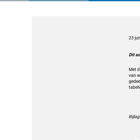
23 ju
Dit a
Met d
van w
gedee
tabel
Bijla