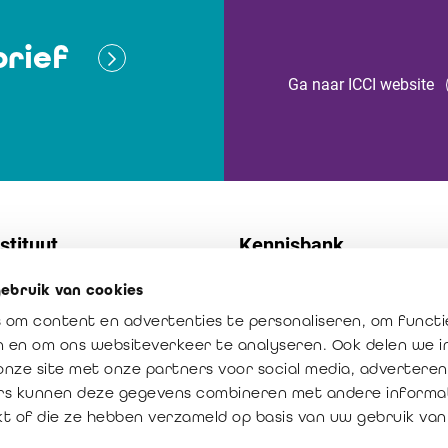
rief
Ga naar ICCI website
stituut
Kennisbank
ebruik van cookies
t
Normen
 om content en advertenties te personaliseren, om functi
 diensten
Publicaties
en en om ons websiteverkeer te analyseren. Ook delen we 
ssie: vertrouwen creëren
Het beroep in cijfers
onze site met onze partners voor social media, adverteren
rs kunnen deze gegevens combineren met andere informat
oegde waarde van de
kt of die ze hebben verzameld op basis van uw gebruik van
revisor