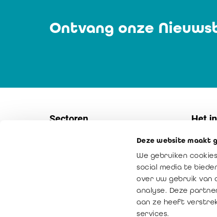
Ontvang onze Nieuwsb
Sectoren
Het in
Deze website maakt g
Vennootschappen
Contac
We gebruiken cookies
KMO's
Interne
social media te bied
Non-profitsector
Onze mi
over uw gebruik van 
analyse. Deze partne
Overheidssector
Toegev
aan ze heeft verstre
Bemiddeling
bedrijfs
services.