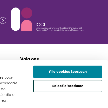
Volg ons
Alle cookies toestaan
flickr
es voor
linkedin
informatie
Selectie toestaan
instagram
 en
ie die u
 hun