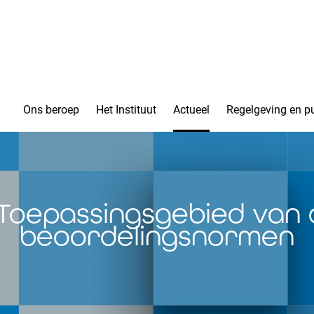
Ons beroep
Het Instituut
Actueel
Regelgeving en pu
: Toepassingsgebied van 
beoordelingsnormen