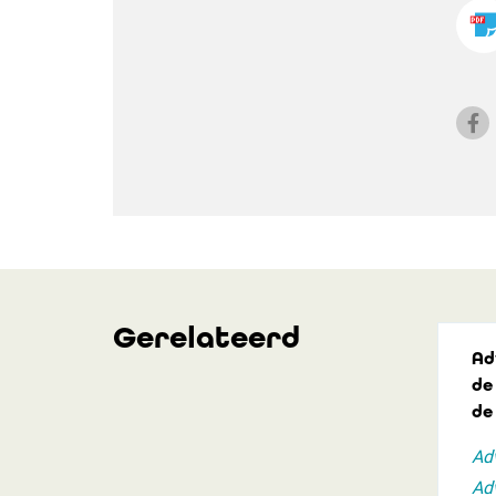
Gerelateerd
Ad
de
de 
Adv
Adv