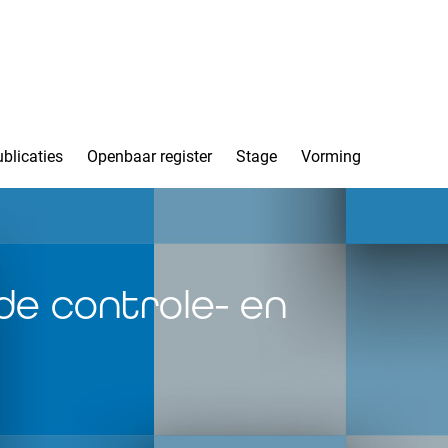
blicaties
Openbaar register
Stage
Vorming
de controle- en