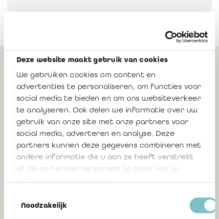
Deze website maakt gebruik van cookies
Gerelateerd
We gebruiken cookies om content en
advertenties te personaliseren, om functies voor
social media te bieden en om ons websiteverkeer
te analyseren. Ook delen we informatie over uw
Advies 2026/04: Toepassingsgebied van
gebruik van onze site met onze partners voor
de verschillende normen en
social media, adverteren en analyse. Deze
verduidelijkingen ten opzichte van de
partners kunnen deze gegevens combineren met
gemeenschappelijke KMO-norm – update
andere informatie die u aan ze heeft verstrekt
van het advies 2019-12 en het advies
of die ze hebben verzameld op basis van uw
2025/04
gebruik van hun services.
Toestemmingsselectie
Noodzakelijk
24 juni 2026