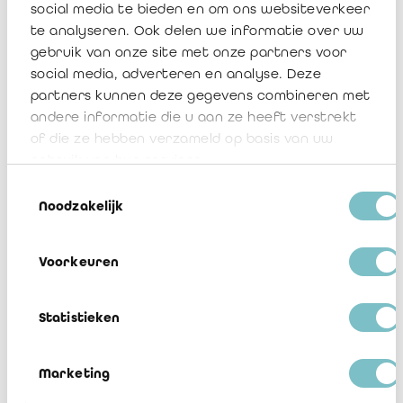
social media te bieden en om ons websiteverkeer
te analyseren. Ook delen we informatie over uw
gebruik van onze site met onze partners voor
social media, adverteren en analyse. Deze
Omzendbrief 2011/02: Afsprakennota
partners kunnen deze gegevens combineren met
inzake financiële audit in de Vlaamse
andere informatie die u aan ze heeft verstrekt
overheid
of die ze hebben verzameld op basis van uw
gebruik van hun services.
Toestemmingsselectie
4 maart 2011
17513
Noodzakelijk
Voorkeuren
Statistieken
Marketing
Omzendbrief 2008/02: Gedragslijnen