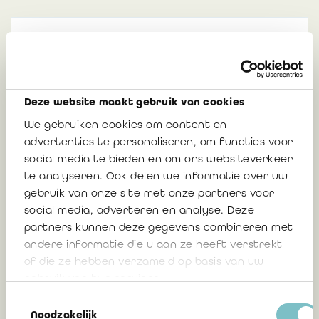
Persbericht: sociale partners en
bedrijfsrevisoren publiceren 24
praktische tips voor een goede werking
van de ondernemingsraad
Deze website maakt gebruik van cookies
We gebruiken cookies om content en
advertenties te personaliseren, om functies voor
4 december 2015
17851
social media te bieden en om ons websiteverkeer
te analyseren. Ook delen we informatie over uw
gebruik van onze site met onze partners voor
social media, adverteren en analyse. Deze
Persbericht: opvolging verzekerd! Het
partners kunnen deze gegevens combineren met
IBR lanceert een platform voor de
andere informatie die u aan ze heeft verstrekt
waardering van ondernemingen
of die ze hebben verzameld op basis van uw
gebruik van hun services.
Toestemmingsselectie
6 oktober 2015
17295
Noodzakelijk