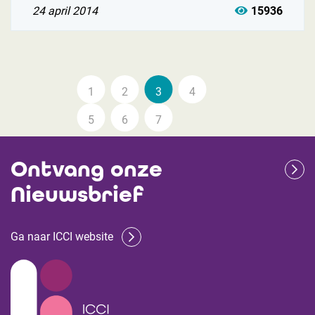
24 april 2014
15936
1
2
3
4
5
6
7
Ontvang onze
Nieuwsbrief
Ga naar ICCI website