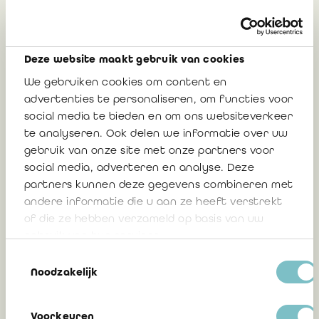
Persbericht: Overheidsopdrachten: Hoe
uw bedrijfsrevisor kiezen? Een ontwerp
van model van lastenboek voor het eerst
ter openbare kritiek voorgelegd
Deze website maakt gebruik van cookies
We gebruiken cookies om content en
advertenties te personaliseren, om functies voor
social media te bieden en om ons websiteverkeer
28 oktober 2010
15324
te analyseren. Ook delen we informatie over uw
gebruik van onze site met onze partners voor
social media, adverteren en analyse. Deze
Persbericht: samenwerking van de
partners kunnen deze gegevens combineren met
economische beroepsbeoefenaars
andere informatie die u aan ze heeft verstrekt
of die ze hebben verzameld op basis van uw
gebruik van hun services.
1 oktober 2010
14245
Toestemmingsselectie
Noodzakelijk
Voorkeuren