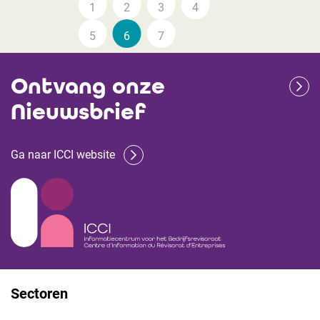
1
2
3
4
5
6
7
Ontvang onze
Nieuwsbrief
Ga naar ICCI website
Sectoren