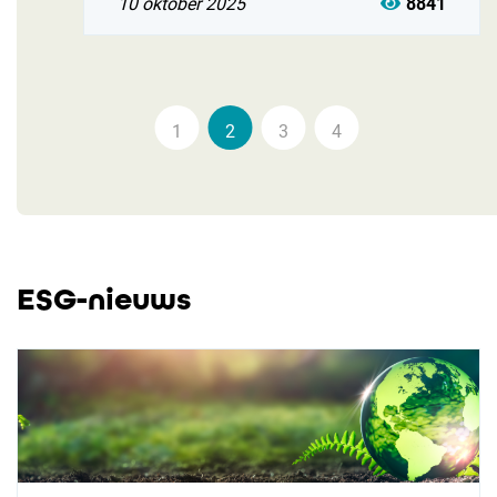
10 oktober 2025
8841
1
2
3
4
ESG-nieuws