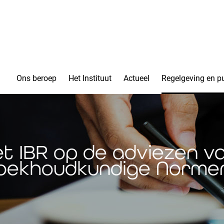
Ons beroep
Het Instituut
Actueel
Regelgeving en pu
et IBR op de adviezen v
oekhoudkundige Norme