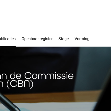
blicaties
Openbaar register
Stage
Vorming
an de Commissie
n (CBN)