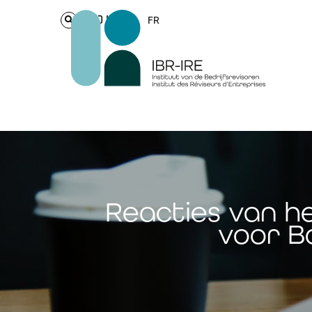
Login
FR
Reacties van h
voor B