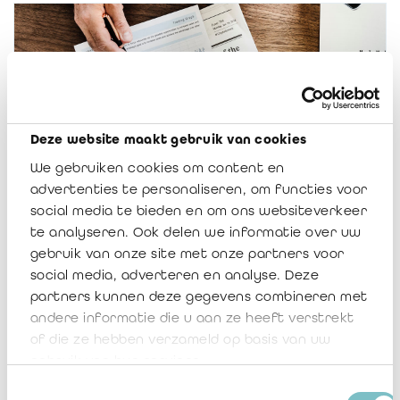
Bericht IREFI 2021/02: Actualisering
Deze website maakt gebruik van cookies
modelverslagen prudentiële
We gebruiken cookies om content en
rapportering
advertenties te personaliseren, om functies voor
social media te bieden en om ons websiteverkeer
te analyseren. Ook delen we informatie over uw
gebruik van onze site met onze partners voor
22 maart 2021
8912
social media, adverteren en analyse. Deze
partners kunnen deze gegevens combineren met
andere informatie die u aan ze heeft verstrekt
of die ze hebben verzameld op basis van uw
gebruik van hun services.
Toestemmingsselectie