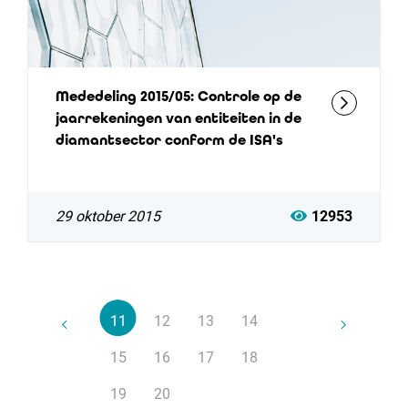
Mededeling 2015/05: Controle op de
jaarrekeningen van entiteiten in de
diamantsector conform de ISA's
29 oktober 2015
12953
11
12
13
14
15
16
17
18
19
20